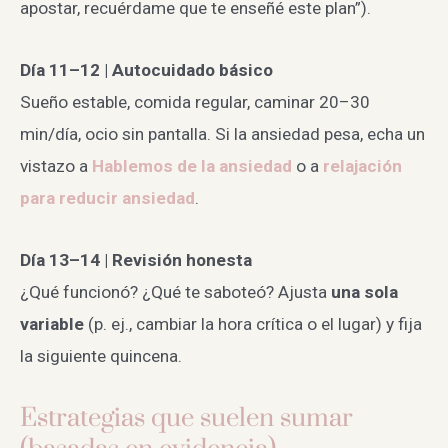
apostar, recuérdame que te enseñé este plan”).
Día 11–12 | Autocuidado básico
Sueño estable, comida regular, caminar 20–30
min/día, ocio sin pantalla. Si la ansiedad pesa, echa un
vistazo a
Hablemos de la ansiedad
o a
relajación
para reducir ansiedad
.
Día 13–14 | Revisión honesta
¿Qué funcionó? ¿Qué te saboteó? Ajusta
una sola
variable
(p. ej., cambiar la hora crítica o el lugar) y fija
la siguiente quincena.
Estrategias que suelen sumar