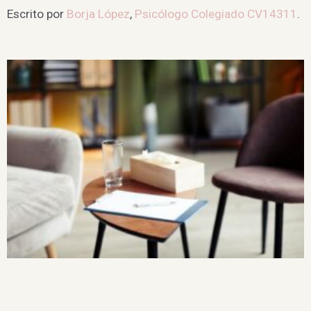
Escrito por
Borja López
,
Psicólogo Colegiado CV14311
.